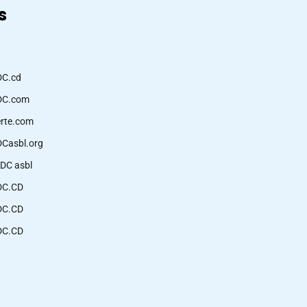
s
DC.cd
DC.com
erte.com
DCasbl.org
RDC asbl
DC.CD
DC.CD
DC.CD