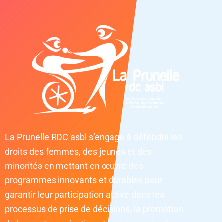
La Prunelle RDC asbl s’engage à défendre les
droits des femmes, des jeunes et des
minorités en mettant en œuvre des
programmes innovants et durables pour
garantir leur participation active dans les
processus de prise de décisions, la promotion