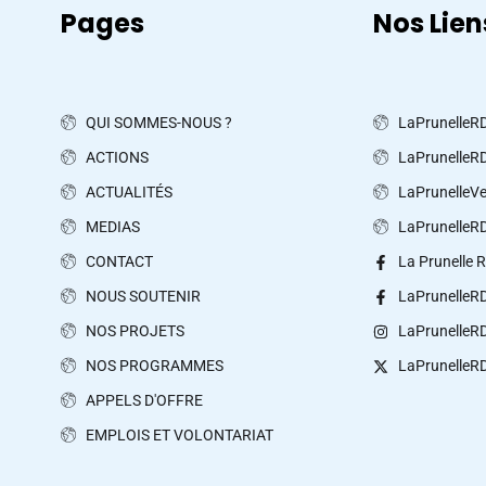
Pages
Nos Lien
QUI SOMMES-NOUS ?
LaPrunelleR
ACTIONS
LaPrunelleR
ACTUALITÉS
LaPrunelleV
MEDIAS
LaPrunelleR
CONTACT
La Prunelle 
NOUS SOUTENIR
LaPrunelleR
NOS PROJETS
LaPrunelleR
NOS PROGRAMMES
LaPrunelleR
APPELS D'OFFRE
EMPLOIS ET VOLONTARIAT