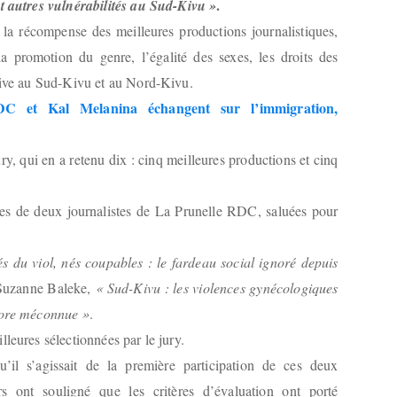
.
et autres vulnérabilités au Sud-Kivu »
 la récompense des meilleures productions journalistiques,
a promotion du genre, l’égalité des sexes, les droits des
ctive au Sud-Kivu et au Nord-Kivu.
C et Kal Melanina échangent sur l’immigration,
ury, qui en a retenu dix : cinq meilleures productions et cinq
les de deux journalistes de La Prunelle RDC, saluées pour
s du viol, nés coupables : le fardeau social ignoré depuis
e Suzanne Baleke,
« Sud-Kivu : les violences gynécologiques
ncore méconnue »
.
leures sélectionnées par le jury.
’il s’agissait de la première participation de ces deux
rs ont souligné que les critères d’évaluation ont porté