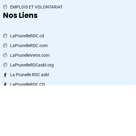
EMPLOIS ET VOLONTARIAT
Nos Liens
LaPrunelleRDC.cd
LaPrunelleRDC.com
LaPrunelleVerte.com
LaPrunelleRDCasbl.org
La Prunelle RDC asbl
LaPrunelleRDC.CD
LaPrunelleRDC.CD
LaPrunelleRDC.CD
© 2024 La Prunelle RDC asbl - Tous droits réservés
Notre Politique
A propos